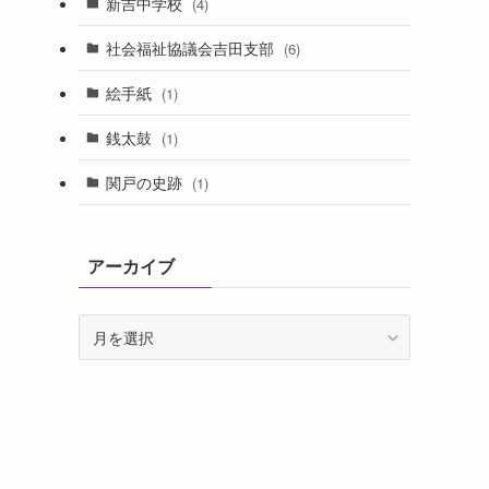
新吉中学校
(4)
社会福祉協議会吉田支部
(6)
絵手紙
(1)
銭太鼓
(1)
関戸の史跡
(1)
アーカイブ
ア
ー
カ
イ
ブ