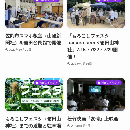
笠岡市スマホ教室（山陽新
「もろこしフェスタ
聞社）を吉田公民館で開催
nanairo farm × 箱田山神
社」7/15・7/22・7/29開
2023年10月12日
催！
2023年7月16日
吉田のイベント
吉田のイベント
もろこしフェスタ（箱田山
松竹映画『友情』上映会
神社）までの道順と駐車場
2023年6月2日