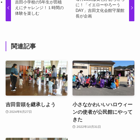
吉田小学校の5年生が田植
に！「イエローやろーう
えにチャレンジ！１時間の
DAY」吉田文化会館守屋館
体験を楽しむ
長が企画
関連記事
吉田音頭を継承しよう
小さなかわいいハロウィー
ンの使者が公民館にやって
2024年6月27日
きた
2022年10月31日