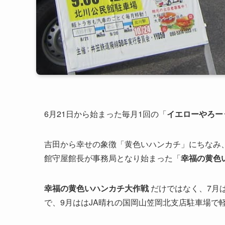
6月21日から始まった毎月1回の「
イエローやろーう
吉田から幸せの象徴「黄色いハンカチ」にちなみ
館守屋館長が事務局となり始まった「
幸福の黄色
幸福の黄色いハンカチ大作戦
だけではなく、7月
で、9月は
はJA晴れの国岡山笠岡北支店駐車場で