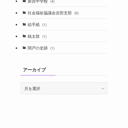
新吉中学校
(4)
社会福祉協議会吉田支部
(6)
絵手紙
(1)
銭太鼓
(1)
関戸の史跡
(1)
アーカイブ
ア
ー
カ
イ
ブ