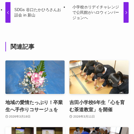
小学校ホリデイチャレンジ
SDGs 谷口たかひろさんお
で公民館がハロウィンバー
話会 in 新山
ジョンへ
関連記事
地域の愛情たっぷり！卒業
吉田小学校6年生「心を育
生へ手作りコサージュを
む茶道教室」を開催
2026年3月19日
2026年3月11日