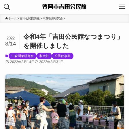
ホーム
吉田公民館講座
中森明菜研究会
令和4年「吉田公民館なつまつり」
2022
8/14
を開催しました
中森明菜研究会
和太鼓
公民館事業
2022年8月14日
2022年8月31日