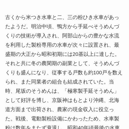
古くから米つき水車と二、三の粉ひき水車があっ
たようだ。明治中頃、鴨方から手延べそうめんづ
くりの技術が導入され、阿部山からの豊かな水流
を利用した製粉専用の水車が次々に設置され、最
盛期の大正から昭和初期には20基以上に達した。
それと共に冬の農閑期の副業として、そうめんづ
くりも盛んになり、従事する戸数も約100戸を数え
られ、また同業者の組合も結成されていた。当
時、尾坂のそうめんは、「極寒製手延そうめん」
として好評を博し、京阪神はもとより沖縄、北海
道方面まで出荷され、農家の現金収入に役立っ
た。戦後、電動製粉設備にかわったため、水車製
粉は数年をまたず衰退し、昭和40年頃最後の水車