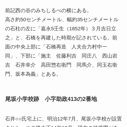
前記西の谷のみちしるべの横にある。
高さ約50センチメートル、幅約35センチメートル
の石柱の左に「嘉永5壬生（1852年）３月吉日立
之」と、石橋を再建した時期が記されている。前
面の中央上部に「石橋再造 人夫合力村中一
同」、下部に「施主 佐藤利吉 同庄八 西山岩
吉 石井幸介 高田惣右衛門 同馬介、同玉右衛
門、坂本為義」とある。
尾坂小学校跡 小字助政413の2番地
石井○○氏宅上に、明治12年7月、尾坂小学校が設置