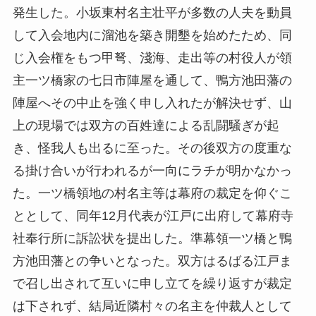
発生した。小坂東村名主壮平が多数の人夫を動員
して入会地内に溜池を築き開墾を始めたため、同
じ入会権をもつ甲弩、淺海、走出等の村役人が領
主一ツ橋家の七日市陣屋を通して、鴨方池田藩の
陣屋へその中止を強く申し入れたが解決せず、山
上の現場では双方の百姓達による乱闘騒ぎが起
き、怪我人も出るに至った。その後双方の度重な
る掛け合いが行われるが一向にラチが明かなかっ
た。一ツ橋領地の村名主等は幕府の裁定を仰ぐこ
ととして、同年12月代表が江戸に出府して幕府寺
社奉行所に訴訟状を提出した。準幕領一ツ橋と鴨
方池田藩との争いとなった。双方はるばる江戸ま
で召し出されて互いに申し立てを繰り返すが裁定
は下されず、結局近隣村々の名主を仲裁人として