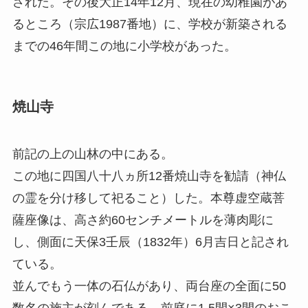
された。その後大正14年12月、現在の幼稚園があ
るところ（宗広1987番地）に、学校が新築される
までの46年間この地に小学校があった。
焼山寺
前記の上の山林の中にある。
この地に四国八十八ヵ所12番焼山寺を勧請（神仏
の霊を分け移して祀ること）した。本尊虚空蔵菩
薩座像は、高さ約60センチメートルを薄肉彫に
し、側面に天保3壬辰（1832年）6月吉日と記され
ている。
並んでもう一体の石仏があり、両台座の全面に50