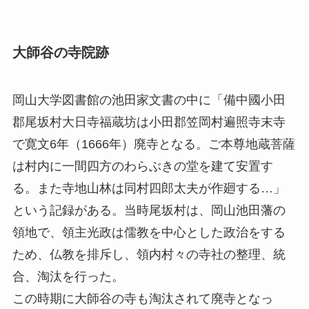
大師谷の寺院跡
岡山大学図書館の池田家文書の中に「備中國小田
郡尾坂村大日寺福蔵坊は小田郡笠岡村遍照寺末寺
で寛文6年（1666年）廃寺となる。ご本尊地蔵菩薩
は村内に一間四方のわらぶきの堂を建て安置す
る。また寺地山林は同村四郎太夫が作廻する…」
という記録がある。当時尾坂村は、岡山池田藩の
領地で、領主光政は儒教を中心とした政治をする
ため、仏教を排斥し、領内村々の寺社の整理、統
合、淘汰を行った。
この時期に大師谷の寺も淘汰されて廃寺となっ