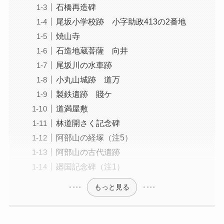
石橋再造碑
尾坂小学校跡 小字助政413の2番地
焼山寺
石造地蔵菩薩 向井
尾坂川の水車跡
小丸山城跡 道万
製鉄遺跡 賤ケ
道満屋敷
林道開さく記念碑
阿部山の経塚（注5）
阿部山の古代遺跡
廻国記念碑（注1）
もっと見る