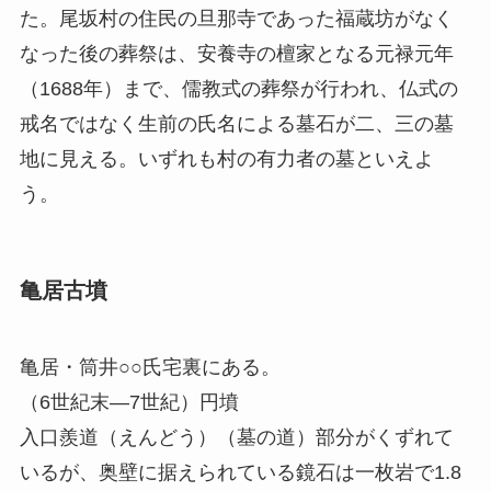
た。尾坂村の住民の旦那寺であった福蔵坊がなく
なった後の葬祭は、安養寺の檀家となる元禄元年
（1688年）まで、儒教式の葬祭が行われ、仏式の
戒名ではなく生前の氏名による墓石が二、三の墓
地に見える。いずれも村の有力者の墓といえよ
う。
亀居古墳
亀居・筒井○○氏宅裏にある。
（6世紀末―7世紀）円墳
入口羨道（えんどう）（墓の道）部分がくずれて
いるが、奥壁に据えられている鏡石は一枚岩で1.8