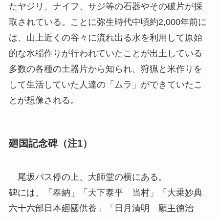
たヤジリ、ナイフ、サジ等の石器やその破片が採
取されている。ことに弥生時代中頃約2,000年前に
は、山上近くの谷々に流れ出る水を利用して原始
的な水稲作りが行われていたことが出土している
多数の各種の土器片から知られ、狩猟と米作りを
して生活していた人達の「ムラ」ができていたこ
とが想像される。
廻国記念碑（注1）
尾坂バス停の上、大師堂の横にある。
碑には、「奉納」「天下泰平 当村」「大乗妙典
六十六部日本廻國供養」「日月清明 願主徳治