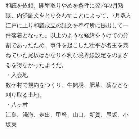
和議を依頼、開墾取りやめを条件に翌7年2月熟
談、内済証文をとり交わすことによって、7月双方
江戸に上り和議成立の証文を奉行所に提出して一
件落着となった。以上のような経緯をうけての分
割であったため、事件を起こした壮平が名主を兼
ねていた尾坂はかなり不利な境界線設定をのまざ
るを得なかったようだ。
・入会地
数ケ村で規約をつくり、牛飼場、肥草、薪などを
刈り取る土地。
・八ヶ村
江良、淺海、走出、甲弩、山口、新賀、尾坂、小
坂東