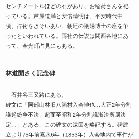
センチメートルほどの石があり、お稲荷さんを祀
っている。芦屋道満と安倍晴明は、平安時代中
頃、占術をきそいあい、朝廷の陰陽博士の座を争
ったといわれている。両社の伝説は関西各地にあ
って、金光町占見にもある。
林道開さく記念碑
石井谷三叉路にある。
碑文に「阿部山林旧八箇村入会地也…大正2年分割
議起紛争不決、超而至昭和2年分割議漸決所属決
定…」とある。この碑文の遠因を略記する。碑建
立より75年前嘉永6年（1853年）入会地内で事件が