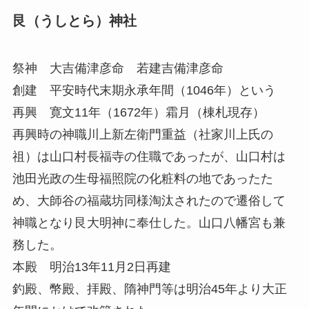
艮（うしとら）神社
祭神 大吉備津彦命 若建吉備津彦命
創建 平安時代末期永承年間（1046年）という
再興 寛文11年（1672年）霜月（棟札現存）
再興時の神職川上新左衛門重益（社家川上氏の
祖）は山口村長福寺の住職であったが、山口村は
池田光政の生母福照院の化粧料の地であったた
め、大師谷の福蔵坊同様淘汰されたので遷俗して
神職となり艮大明神に奉仕した。山口八幡宮も兼
務した。
本殿 明治13年11月2日再建
釣殿、幣殿、拝殿、隋神門等は明治45年より大正