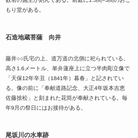
数名の施主が刻んである。前庭に1.5間×3間のおこ
もり堂がある。
石造地蔵菩薩 向井
藤井○○氏宅の上、道万道の北側に祀られている。
高さ1.6メートル、単弁蓮座上に立つ半肉彫立像で
「天保12年辛丑（1841年）暮春」と記されてい
る。像の前に「奉献道路記念、大正4年坂本吉恵
佐藤捨松」と刻まれた花筒が奉献されている。毎
年9月の祭日にはお接待がある。
尾坂川の水車跡