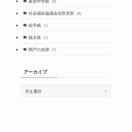
新吉中学校
(4)
社会福祉協議会吉田支部
(6)
絵手紙
(1)
銭太鼓
(1)
関戸の史跡
(1)
アーカイブ
ア
ー
カ
イ
ブ