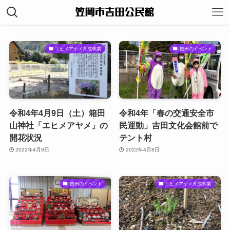
エヒメアヤメ育成事業
吉田のイベント
令和4年4月9日（土）箱田
令和4年「春の交通安全市
山神社「エヒメアヤメ」の
民運動」吉田文化会館前で
開花状況
テント村
2022年4月9日
2022年4月8日
吉田のイベント
エヒメアヤメ育成事業