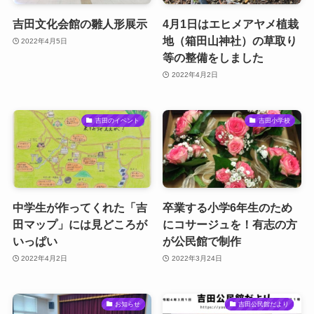
吉田文化会館の雛人形展示
4月1日はエヒメアヤメ植栽
地（箱田山神社）の草取り
2022年4月5日
等の整備をしました
2022年4月2日
吉田のイベント
吉田小学校
中学生が作ってくれた「吉
卒業する小学6年生のため
田マップ」には見どころが
にコサージュを！有志の方
いっぱい
が公民館で制作
2022年4月2日
2022年3月24日
お知らせ
吉田公民館だより